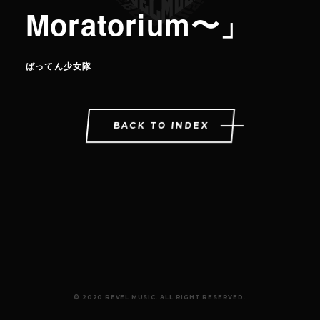
Moratorium〜」
ばってん少女隊
BACK TO INDEX
© 2020 REVEL MUSIC. ALL RIGHT RESERVED.